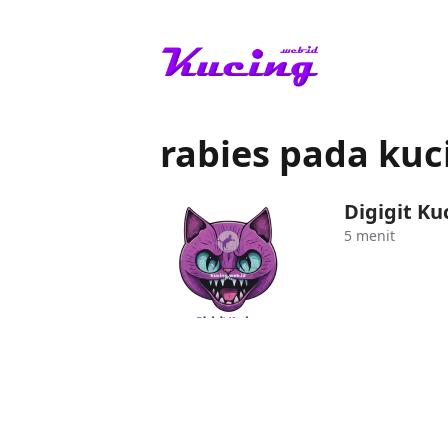
rabies pada kuc
Digigit Ku
5 menit